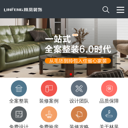

全案整装
装修案例
设计团队
品质保障
免费设计
免费验房
装修攻略
关于林凤