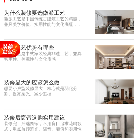
为什么装修要选徽派工艺
徽派工艺是中国传统古建筑工艺的精髓，
兼具美学价值、实用性能与文化底蕴，优
势十分突出。在外观美学上，徽派工艺讲
究简约素雅、错落有致，以白墙黛瓦、精
雕细琢的砖、木、石雕为特色，线条古朴
大气，意境悠远，自带东方中式雅致韵
徽派工艺优势有哪些
味，耐看且不易过时。<o:p></o:p> 在工
徽派工艺是中式家装经典非遗工艺，兼具
艺品质上，徽派工艺遵循古法匠心工序，
实用性、美观性与文化质感
选材严苛、做工精细，结构稳固规整，注
重榫卯拼接工艺，减少胶水钉子使用，环
保耐用，抗风化、耐腐蚀，使用
装修显大的应该怎么做
想要小户型装修显大，核心就是弱化分
割、提亮采光、减少遮挡
装修后窗帘选购实用建议
装修完工后选窗帘，不用盲目追求花哨款
式，重点兼顾遮光、隔音、颜值和实用性