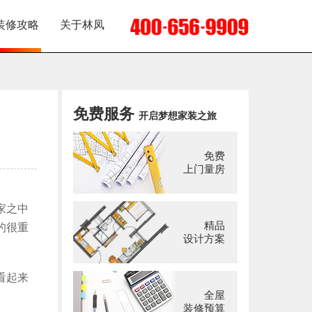
装修攻略
关于林凤
免费服务
开启梦想家装之旅
免费
上门量房
家之中
精品
的很重
设计方案
看起来
全屋
装修预算