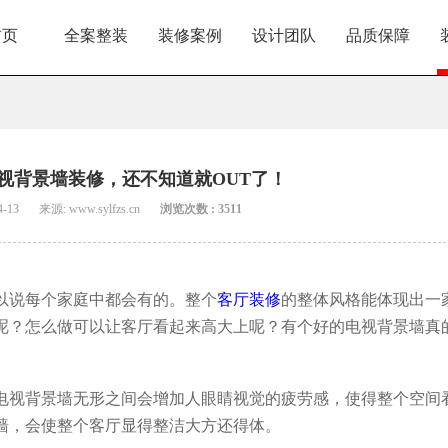
首页
全案整装
装修案例
设计团队
品质保障
视背景墙装修，还不知道就OUT了！
4-13
来源: www.sylfzs.cn
浏览次数 : 3511
以说每个家庭中都会有的。整个
客厅装修
的整体风格能体现出一
呢？怎么做可以让客厅看起来高大上呢？有个好的电视背景墙真
电视背景墙无形之间会增加人眼睛视觉的疲劳感，使得整个空间
墙，会使整个客厅显得整洁大方还得体。