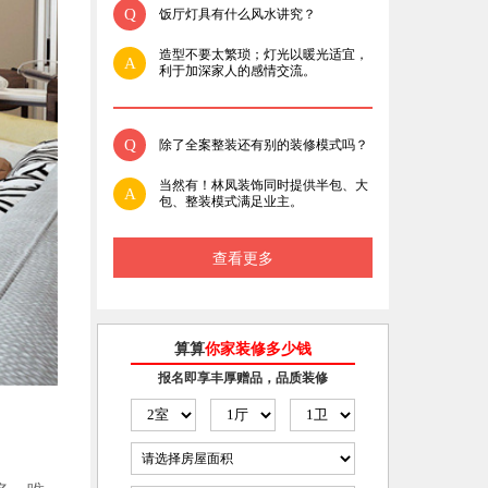
Q
饭厅灯具有什么风水讲究？
造型不要太繁琐；灯光以暖光适宜，
A
利于加深家人的感情交流。
Q
除了全案整装还有别的装修模式吗？
当然有！林凤装饰同时提供半包、大
A
包、整装模式满足业主。
查看更多
算算
你家装修多少钱
报名即享丰厚赠品，品质装修