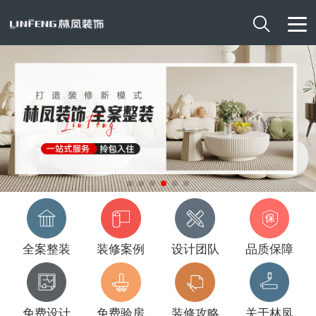

全案整装
装修案例
设计团队
品质保障
免费设计
免费验房
装修攻略
关于林凤