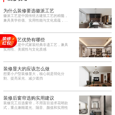
为什么装修要选徽派工艺
徽派工艺是中国传统古建筑工艺的精髓，
兼具美学价值、实用性能与文化底蕴，优
势十分突出。在外观美学上，徽派工艺讲
究简约素雅、错落有致，以白墙黛瓦、精
雕细琢的砖、木、石雕为特色，线条古朴
大气，意境悠远，自带东方中式雅致韵
徽派工艺优势有哪些
味，耐看且不易过时。<o:p></o:p> 在工
徽派工艺是中式家装经典非遗工艺，兼具
艺品质上，徽派工艺遵循古法匠心工序，
实用性、美观性与文化质感
选材严苛、做工精细，结构稳固规整，注
重榫卯拼接工艺，减少胶水钉子使用，环
保耐用，抗风化、耐腐蚀，使用
装修显大的应该怎么做
想要小户型装修显大，核心就是弱化分
割、提亮采光、减少遮挡
装修后窗帘选购实用建议
装修完工后选窗帘，不用盲目追求花哨款
式，重点兼顾遮光、隔音、颜值和实用性