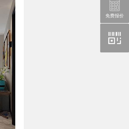
免费报价
官
方
微
信