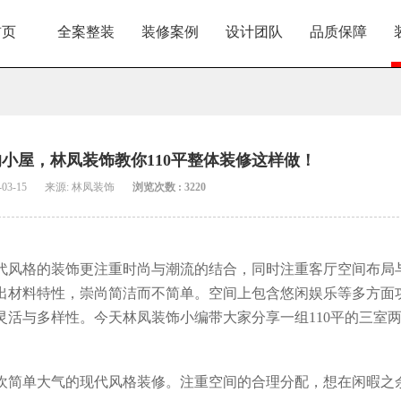
首页
全案整装
装修案例
设计团队
品质保障
小屋，林凤装饰教你110平整体装修这样做！
03-15
来源: 林凤装饰
浏览次数 : 3220
代风格的装饰更注重时尚与潮流的结合，同时注重客厅空间布局
出材料特性，崇尚简洁而不简单。空间上包含悠闲娱乐等多方面
灵活与多样性。
今天林凤装饰小编带大家分享一组110平的三室
喜欢简单大气的现代风格装修。注重空间的合理分配，想在闲暇之