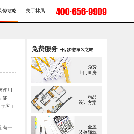
装修攻略
关于林凤
免费服务
开启梦想家装之旅
免费
上门量房
与使用
精品
功能，
设计方案
两厅房子
全屋
余有一
装修预算