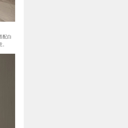
搭配白
意。