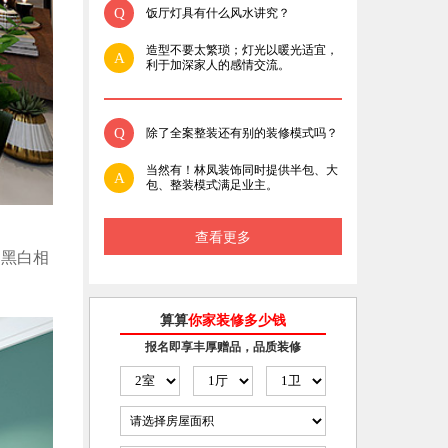
Q
饭厅灯具有什么风水讲究？
造型不要太繁琐；灯光以暖光适宜，
A
利于加深家人的感情交流。
Q
除了全案整装还有别的装修模式吗？
当然有！林凤装饰同时提供半包、大
A
包、整装模式满足业主。
查看更多
、黑白相
算算
你家装修多少钱
报名即享丰厚赠品，品质装修