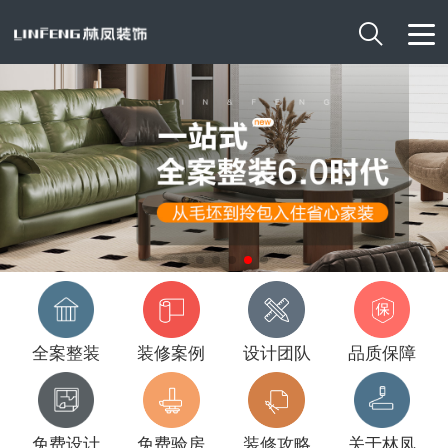

全案整装
装修案例
设计团队
品质保障
免费设计
免费验房
装修攻略
关于林凤