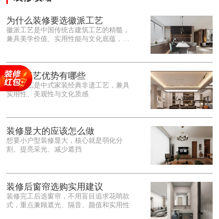
为什么装修要选徽派工艺
徽派工艺是中国传统古建筑工艺的精髓，
兼具美学价值、实用性能与文化底蕴，优
势十分突出。在外观美学上，徽派工艺讲
究简约素雅、错落有致，以白墙黛瓦、精
雕细琢的砖、木、石雕为特色，线条古朴
大气，意境悠远，自带东方中式雅致韵
徽派工艺优势有哪些
味，耐看且不易过时。<o:p></o:p> 在工
徽派工艺是中式家装经典非遗工艺，兼具
艺品质上，徽派工艺遵循古法匠心工序，
实用性、美观性与文化质感
选材严苛、做工精细，结构稳固规整，注
重榫卯拼接工艺，减少胶水钉子使用，环
保耐用，抗风化、耐腐蚀，使用
装修显大的应该怎么做
想要小户型装修显大，核心就是弱化分
割、提亮采光、减少遮挡
装修后窗帘选购实用建议
装修完工后选窗帘，不用盲目追求花哨款
式，重点兼顾遮光、隔音、颜值和实用性