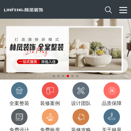

全案整装
装修案例
设计团队
品质保障
免费设计
免费验房
装修攻略
关于林凤