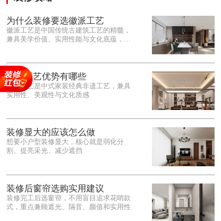
为什么装修要选徽派工艺
徽派工艺是中国传统古建筑工艺的精髓，
兼具美学价值、实用性能与文化底蕴，优
势十分突出。在外观美学上，徽派工艺讲
究简约素雅、错落有致，以白墙黛瓦、精
雕细琢的砖、木、石雕为特色，线条古朴
大气，意境悠远，自带东方中式雅致韵
徽派工艺优势有哪些
味，耐看且不易过时。<o:p></o:p> 在工
徽派工艺是中式家装经典非遗工艺，兼具
艺品质上，徽派工艺遵循古法匠心工序，
实用性、美观性与文化质感
选材严苛、做工精细，结构稳固规整，注
重榫卯拼接工艺，减少胶水钉子使用，环
保耐用，抗风化、耐腐蚀，使用
装修显大的应该怎么做
想要小户型装修显大，核心就是弱化分
割、提亮采光、减少遮挡
装修后窗帘选购实用建议
装修完工后选窗帘，不用盲目追求花哨款
式，重点兼顾遮光、隔音、颜值和实用性