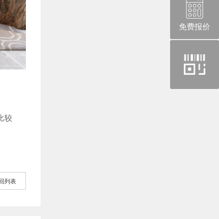
免费报价
官
方
微
信
比较
回列表