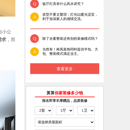
Q
饭厅灯具有什么风水讲究？
造型不要太繁琐；灯光以暖光适宜，
A
利于加深家人的感情交流。
与小公
Q
除了全案整装还有别的装修模式吗？
需求
，而
当然有！林凤装饰同时提供半包、大
A
包、整装模式满足业主。
查看更多
算算
你家装修多少钱
报名即享丰厚赠品，品质装修