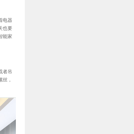
着电器
关也要
智能家
或者吊
螺丝，