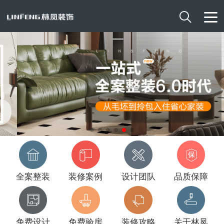

全案整装
装修案例
设计团队
品质保障
免费设计
免费验房
装修攻略
关于林凤