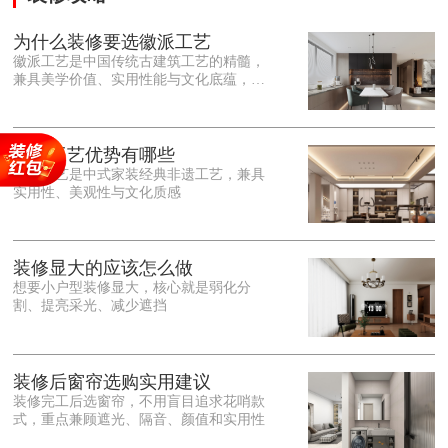
为什么装修要选徽派工艺
徽派工艺是中国传统古建筑工艺的精髓，
兼具美学价值、实用性能与文化底蕴，优
势十分突出。在外观美学上，徽派工艺讲
究简约素雅、错落有致，以白墙黛瓦、精
雕细琢的砖、木、石雕为特色，线条古朴
大气，意境悠远，自带东方中式雅致韵
徽派工艺优势有哪些
味，耐看且不易过时。<o:p></o:p> 在工
徽派工艺是中式家装经典非遗工艺，兼具
艺品质上，徽派工艺遵循古法匠心工序，
实用性、美观性与文化质感
选材严苛、做工精细，结构稳固规整，注
重榫卯拼接工艺，减少胶水钉子使用，环
保耐用，抗风化、耐腐蚀，使用
装修显大的应该怎么做
想要小户型装修显大，核心就是弱化分
割、提亮采光、减少遮挡
装修后窗帘选购实用建议
装修完工后选窗帘，不用盲目追求花哨款
式，重点兼顾遮光、隔音、颜值和实用性