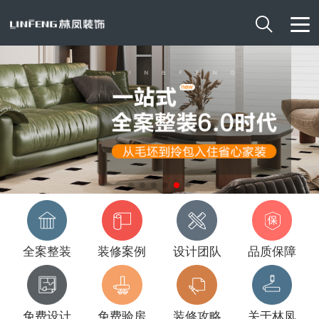

全案整装
装修案例
设计团队
品质保障
免费设计
免费验房
装修攻略
关于林凤