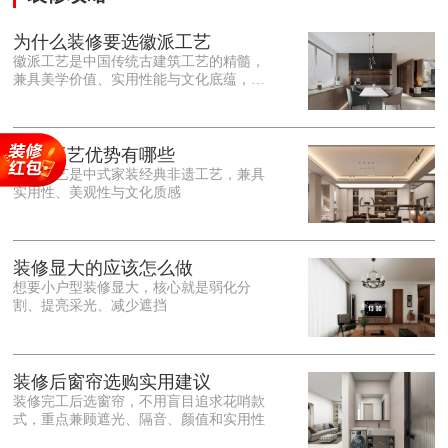
为什么装修要选徽派工艺
徽派工艺是中国传统古建筑工艺的精髓，
兼具美学价值、实用性能与文化底蕴，优
势十分突出。在外观美学上，徽派工艺讲
究简约素雅、错落有致，以白墙黛瓦、精
雕细琢的砖、木、石雕为特色，线条古朴
大气，意境悠远，自带东方中式雅致韵
徽派工艺优势有哪些
味，耐看且不易过时。<o:p></o:p> 在工
徽派工艺是中式家装经典非遗工艺，兼具
艺品质上，徽派工艺遵循古法匠心工序，
实用性、美观性与文化质感
选材严苛、做工精细，结构稳固规整，注
重榫卯拼接工艺，减少胶水钉子使用，环
保耐用，抗风化、耐腐蚀，使用
装修显大的应该怎么做
想要小户型装修显大，核心就是弱化分
割、提亮采光、减少遮挡
装修后窗帘选购实用建议
装修完工后选窗帘，不用盲目追求花哨款
式，重点兼顾遮光、隔音、颜值和实用性