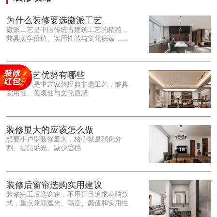
为什么装修要选徽派工艺
徽派工艺是中国传统古建筑工艺的精髓，
兼具美学价值、实用性能与文化底蕴，优
势十分突出。在外观美学上，徽派工艺讲
究简约素雅、错落有致，以白墙黛瓦、精
雕细琢的砖、木、石雕为特色，线条古朴
大气，意境悠远，自带东方中式雅致韵
徽派工艺优势有哪些
味，耐看且不易过时。<o:p></o:p> 在工
徽派工艺是中式家装经典非遗工艺，兼具
艺品质上，徽派工艺遵循古法匠心工序，
实用性、美观性与文化质感
选材严苛、做工精细，结构稳固规整，注
重榫卯拼接工艺，减少胶水钉子使用，环
保耐用，抗风化、耐腐蚀，使用
装修显大的应该怎么做
想要小户型装修显大，核心就是弱化分
割、提亮采光、减少遮挡
装修后窗帘选购实用建议
装修完工后选窗帘，不用盲目追求花哨款
式，重点兼顾遮光、隔音、颜值和实用性