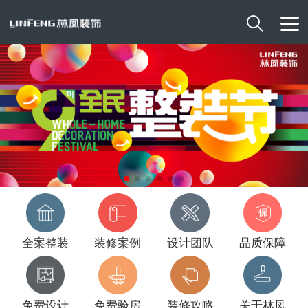

全案整装
装修案例
设计团队
品质保障
免费设计
免费验房
装修攻略
关于林凤