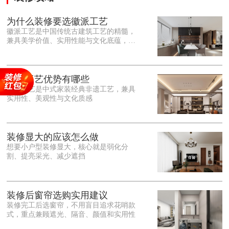
为什么装修要选徽派工艺
徽派工艺是中国传统古建筑工艺的精髓，
兼具美学价值、实用性能与文化底蕴，优
势十分突出。在外观美学上，徽派工艺讲
究简约素雅、错落有致，以白墙黛瓦、精
雕细琢的砖、木、石雕为特色，线条古朴
大气，意境悠远，自带东方中式雅致韵
徽派工艺优势有哪些
味，耐看且不易过时。<o:p></o:p> 在工
徽派工艺是中式家装经典非遗工艺，兼具
艺品质上，徽派工艺遵循古法匠心工序，
实用性、美观性与文化质感
选材严苛、做工精细，结构稳固规整，注
重榫卯拼接工艺，减少胶水钉子使用，环
保耐用，抗风化、耐腐蚀，使用
装修显大的应该怎么做
想要小户型装修显大，核心就是弱化分
割、提亮采光、减少遮挡
装修后窗帘选购实用建议
装修完工后选窗帘，不用盲目追求花哨款
式，重点兼顾遮光、隔音、颜值和实用性