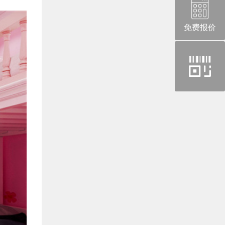
免费报价
官
方
微
信