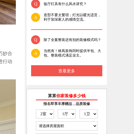
Q
饭厅灯具有什么风水讲究？
造型不要太繁琐；灯光以暖光适宜，
A
利于加深家人的感情交流。
Q
除了全案整装还有别的装修模式吗？
当然有！林凤装饰同时提供半包、大
巧妙合
A
包、整装模式满足业主。
进行动
查看更多
算算
你家装修多少钱
报名即享丰厚赠品，品质装修