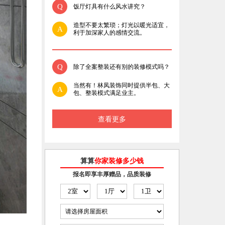
Q
饭厅灯具有什么风水讲究？
造型不要太繁琐；灯光以暖光适宜，
A
利于加深家人的感情交流。
Q
除了全案整装还有别的装修模式吗？
当然有！林凤装饰同时提供半包、大
A
包、整装模式满足业主。
查看更多
算算
你家装修多少钱
报名即享丰厚赠品，品质装修