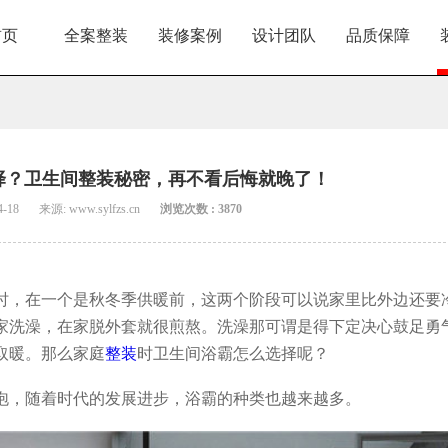
首页
全案整装
装修案例
设计团队
品质保障
择？卫生间整装秘密，再不看后悔就晚了！
4-18
来源: www.sylfzs.cn
浏览次数 : 3870
时，在一个是秋冬季供暖前，这两个阶段可以说家里比外边还要
家洗澡，在家脱外套就很煎熬。洗澡那可谓是得下定决心鼓足勇
取暖。那么家庭
整装
时卫生间浴霸怎么选择呢？
泡，随着时代的发展进步，浴霸的种类也越来越多。