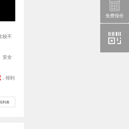
免费报价
官
比较不
方
微
。安全
信
9
，得到
回列表