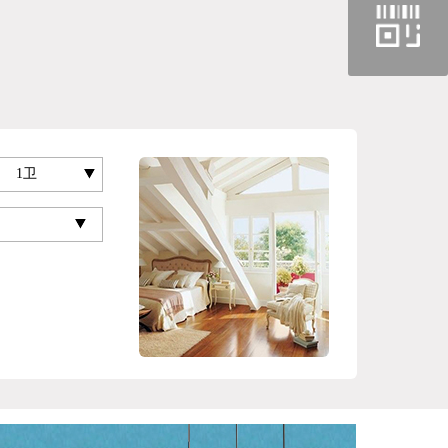
方
微
信