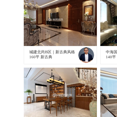
城建北尚B区｜新古典风格
中海
160平 新古典
140