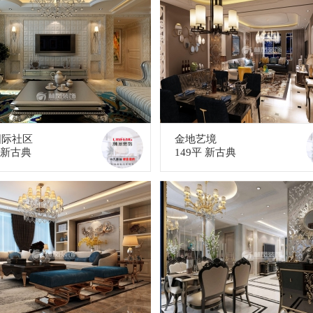
国际社区
金地艺境
平 新古典
149平 新古典