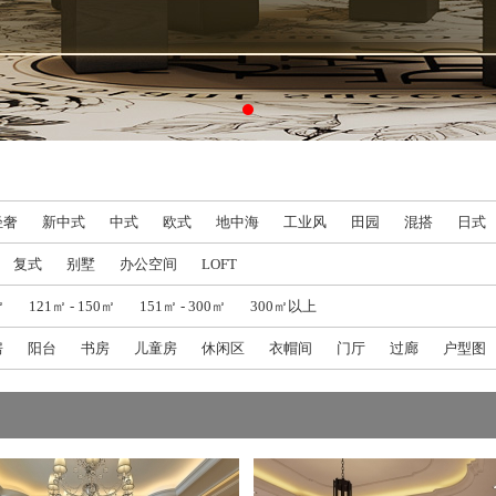
轻奢
新中式
中式
欧式
地中海
工业风
田园
混搭
日式
复式
别墅
办公空间
LOFT
㎡
121㎡ - 150㎡
151㎡ - 300㎡
300㎡以上
房
阳台
书房
儿童房
休闲区
衣帽间
门厅
过廊
户型图