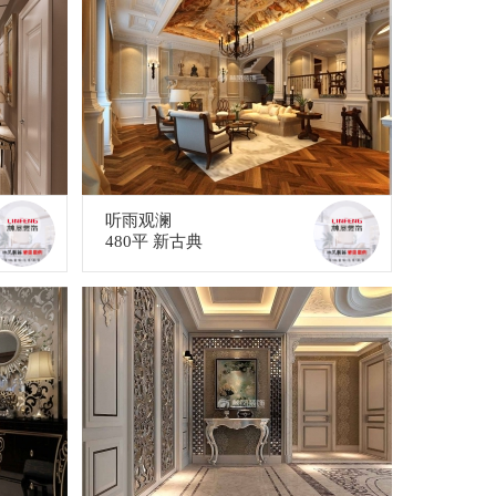
听雨观澜
480平 新古典