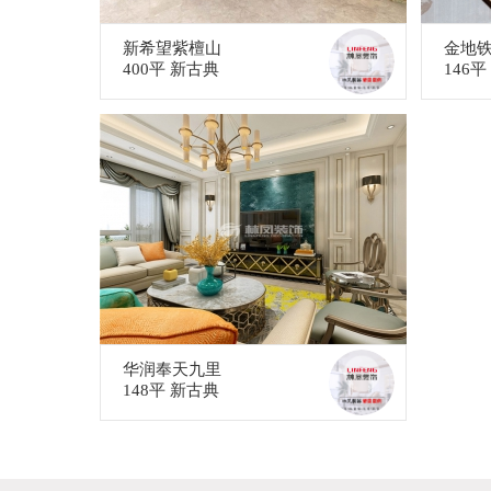
新希望紫檀山
金地
400平 新古典
146
华润奉天九里
148平 新古典