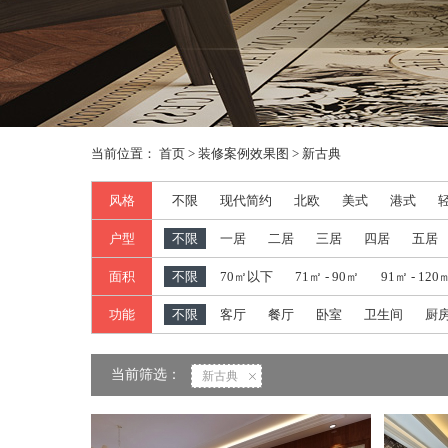
当前位置：
首页
>
装修案例效果图
>
新古典
风格
不限
现代简约
北欧
美式
港式
户型
不限
一居
二居
三居
四居
五居
面积
不限
70㎡以下
71㎡ - 90㎡
91㎡ - 120
功能
不限
客厅
餐厅
卧室
卫生间
厨
当前筛选：
新古典