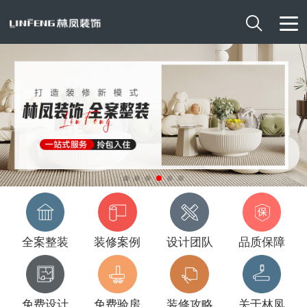

全案整装
装修案例
设计团队
品质保障
免费设计
免费验房
装修攻略
关于林凤