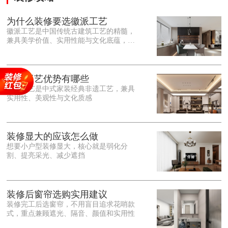
为什么装修要选徽派工艺
徽派工艺是中国传统古建筑工艺的精髓，
兼具美学价值、实用性能与文化底蕴，优
势十分突出。在外观美学上，徽派工艺讲
究简约素雅、错落有致，以白墙黛瓦、精
雕细琢的砖、木、石雕为特色，线条古朴
大气，意境悠远，自带东方中式雅致韵
徽派工艺优势有哪些
味，耐看且不易过时。<o:p></o:p> 在工
徽派工艺是中式家装经典非遗工艺，兼具
艺品质上，徽派工艺遵循古法匠心工序，
实用性、美观性与文化质感
选材严苛、做工精细，结构稳固规整，注
重榫卯拼接工艺，减少胶水钉子使用，环
保耐用，抗风化、耐腐蚀，使用
装修显大的应该怎么做
想要小户型装修显大，核心就是弱化分
割、提亮采光、减少遮挡
装修后窗帘选购实用建议
装修完工后选窗帘，不用盲目追求花哨款
式，重点兼顾遮光、隔音、颜值和实用性