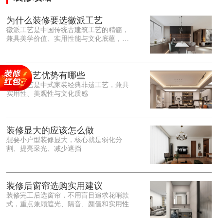
为什么装修要选徽派工艺
徽派工艺是中国传统古建筑工艺的精髓，
兼具美学价值、实用性能与文化底蕴，优
势十分突出。在外观美学上，徽派工艺讲
究简约素雅、错落有致，以白墙黛瓦、精
雕细琢的砖、木、石雕为特色，线条古朴
大气，意境悠远，自带东方中式雅致韵
徽派工艺优势有哪些
味，耐看且不易过时。<o:p></o:p> 在工
徽派工艺是中式家装经典非遗工艺，兼具
艺品质上，徽派工艺遵循古法匠心工序，
实用性、美观性与文化质感
选材严苛、做工精细，结构稳固规整，注
重榫卯拼接工艺，减少胶水钉子使用，环
保耐用，抗风化、耐腐蚀，使用
装修显大的应该怎么做
想要小户型装修显大，核心就是弱化分
割、提亮采光、减少遮挡
装修后窗帘选购实用建议
装修完工后选窗帘，不用盲目追求花哨款
式，重点兼顾遮光、隔音、颜值和实用性