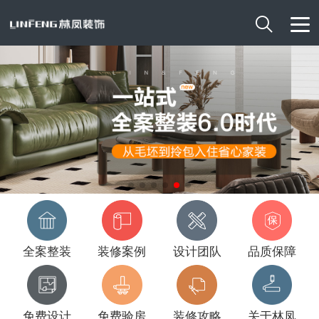

全案整装
装修案例
设计团队
品质保障
免费设计
免费验房
装修攻略
关于林凤