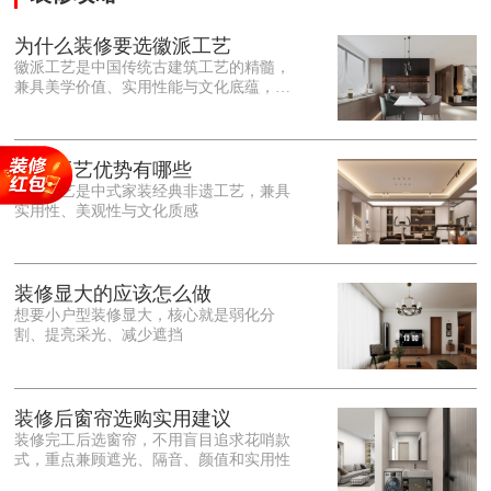
为什么装修要选徽派工艺
徽派工艺是中国传统古建筑工艺的精髓，
兼具美学价值、实用性能与文化底蕴，优
势十分突出。在外观美学上，徽派工艺讲
究简约素雅、错落有致，以白墙黛瓦、精
雕细琢的砖、木、石雕为特色，线条古朴
大气，意境悠远，自带东方中式雅致韵
徽派工艺优势有哪些
味，耐看且不易过时。<o:p></o:p> 在工
徽派工艺是中式家装经典非遗工艺，兼具
艺品质上，徽派工艺遵循古法匠心工序，
实用性、美观性与文化质感
选材严苛、做工精细，结构稳固规整，注
重榫卯拼接工艺，减少胶水钉子使用，环
保耐用，抗风化、耐腐蚀，使用
装修显大的应该怎么做
想要小户型装修显大，核心就是弱化分
割、提亮采光、减少遮挡
装修后窗帘选购实用建议
装修完工后选窗帘，不用盲目追求花哨款
式，重点兼顾遮光、隔音、颜值和实用性