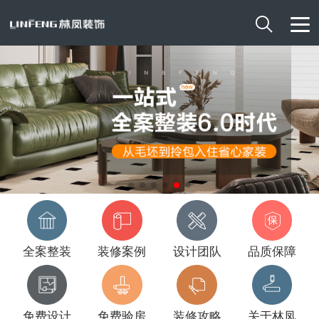

全案整装
装修案例
设计团队
品质保障
免费设计
免费验房
装修攻略
关于林凤