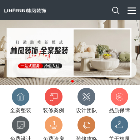

全案整装
装修案例
设计团队
品质保障
免费设计
免费验房
装修攻略
关于林凤