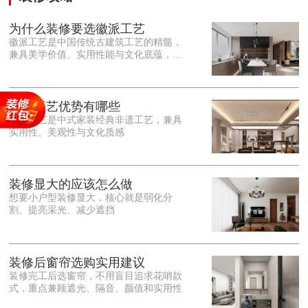
为什么装修要选徽派工艺
徽派工艺是中国传统古建筑工艺的精髓，
兼具美学价值、实用性能与文化底蕴，优
势十分突出。在外观美学上，徽派工艺讲
究简约素雅、错落有致，以白墙黛瓦、精
雕细琢的砖、木、石雕为特色，线条古朴
大气，意境悠远，自带东方中式雅致韵
徽派工艺优势有哪些
味，耐看且不易过时。<o:p></o:p> 在工
徽派工艺是中式家装经典非遗工艺，兼具
艺品质上，徽派工艺遵循古法匠心工序，
实用性、美观性与文化质感
选材严苛、做工精细，结构稳固规整，注
重榫卯拼接工艺，减少胶水钉子使用，环
保耐用，抗风化、耐腐蚀，使用
装修显大的应该怎么做
想要小户型装修显大，核心就是弱化分
割、提亮采光、减少遮挡
装修后窗帘选购实用建议
装修完工后选窗帘，不用盲目追求花哨款
式，重点兼顾遮光、隔音、颜值和实用性