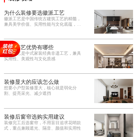
为什么装修要选徽派工艺
徽派工艺是中国传统古建筑工艺的精髓，
兼具美学价值、实用性能与文化底蕴，优
势十分突出。在外观美学上，徽派工艺讲
究简约素雅、错落有致，以白墙黛瓦、精
雕细琢的砖、木、石雕为特色，线条古朴
大气，意境悠远，自带东方中式雅致韵
徽派工艺优势有哪些
味，耐看且不易过时。<o:p></o:p> 在工
徽派工艺是中式家装经典非遗工艺，兼具
艺品质上，徽派工艺遵循古法匠心工序，
实用性、美观性与文化质感
选材严苛、做工精细，结构稳固规整，注
重榫卯拼接工艺，减少胶水钉子使用，环
保耐用，抗风化、耐腐蚀，使用
装修显大的应该怎么做
想要小户型装修显大，核心就是弱化分
割、提亮采光、减少遮挡
装修后窗帘选购实用建议
装修完工后选窗帘，不用盲目追求花哨款
式，重点兼顾遮光、隔音、颜值和实用性