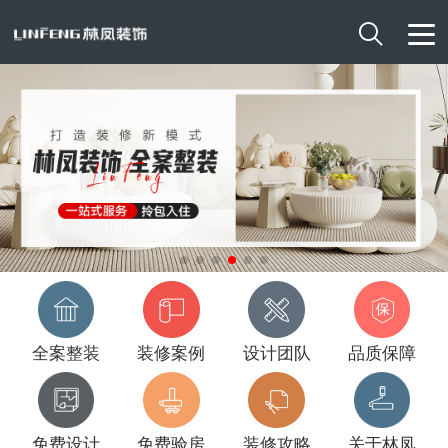

全案整装
装修案例
设计团队
品质保障
免费设计
免费验房
装修攻略
关于林凤