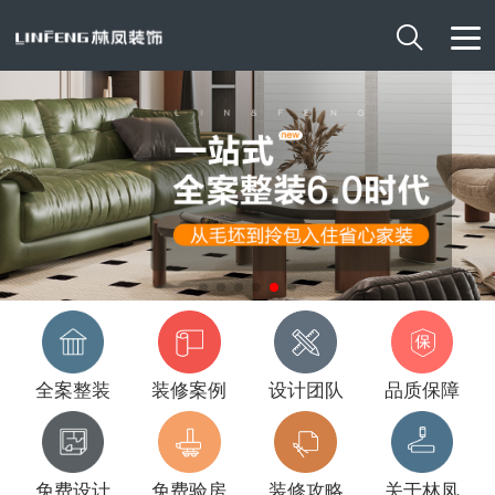

全案整装
装修案例
设计团队
品质保障
免费设计
免费验房
装修攻略
关于林凤