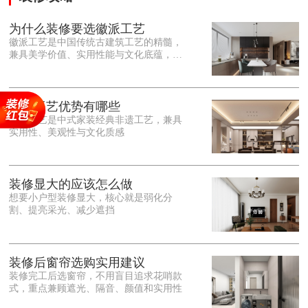
为什么装修要选徽派工艺
徽派工艺是中国传统古建筑工艺的精髓，
兼具美学价值、实用性能与文化底蕴，优
势十分突出。在外观美学上，徽派工艺讲
究简约素雅、错落有致，以白墙黛瓦、精
雕细琢的砖、木、石雕为特色，线条古朴
大气，意境悠远，自带东方中式雅致韵
徽派工艺优势有哪些
味，耐看且不易过时。<o:p></o:p> 在工
徽派工艺是中式家装经典非遗工艺，兼具
艺品质上，徽派工艺遵循古法匠心工序，
实用性、美观性与文化质感
选材严苛、做工精细，结构稳固规整，注
重榫卯拼接工艺，减少胶水钉子使用，环
保耐用，抗风化、耐腐蚀，使用
装修显大的应该怎么做
想要小户型装修显大，核心就是弱化分
割、提亮采光、减少遮挡
装修后窗帘选购实用建议
装修完工后选窗帘，不用盲目追求花哨款
式，重点兼顾遮光、隔音、颜值和实用性