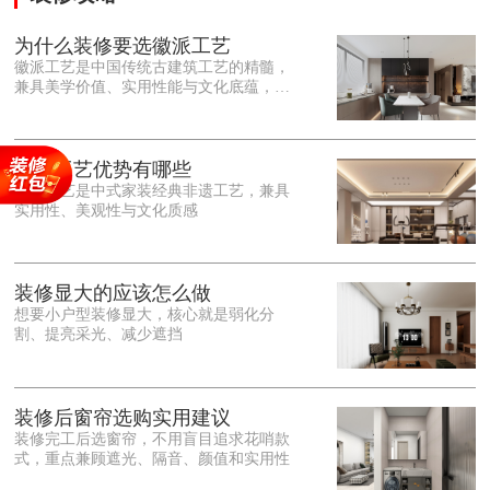
为什么装修要选徽派工艺
徽派工艺是中国传统古建筑工艺的精髓，
兼具美学价值、实用性能与文化底蕴，优
势十分突出。在外观美学上，徽派工艺讲
究简约素雅、错落有致，以白墙黛瓦、精
雕细琢的砖、木、石雕为特色，线条古朴
大气，意境悠远，自带东方中式雅致韵
徽派工艺优势有哪些
味，耐看且不易过时。<o:p></o:p> 在工
徽派工艺是中式家装经典非遗工艺，兼具
艺品质上，徽派工艺遵循古法匠心工序，
实用性、美观性与文化质感
选材严苛、做工精细，结构稳固规整，注
重榫卯拼接工艺，减少胶水钉子使用，环
保耐用，抗风化、耐腐蚀，使用
装修显大的应该怎么做
想要小户型装修显大，核心就是弱化分
割、提亮采光、减少遮挡
装修后窗帘选购实用建议
装修完工后选窗帘，不用盲目追求花哨款
式，重点兼顾遮光、隔音、颜值和实用性