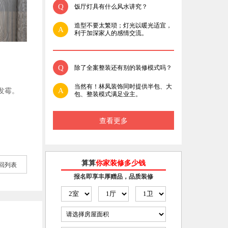
Q
饭厅灯具有什么风水讲究？
造型不要太繁琐；灯光以暖光适宜，
A
利于加深家人的感情交流。
Q
除了全案整装还有别的装修模式吗？
当然有！林凤装饰同时提供半包、大
A
发霉。
包、整装模式满足业主。
查看更多
算算
你家装修多少钱
回列表
报名即享丰厚赠品，品质装修