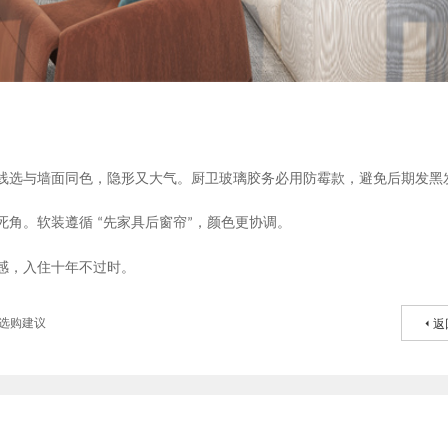
线选与墙面同色，隐形又大气。厨卫玻璃胶务必用防霉款，避免后期发黑
死角。软装遵循
先家具后窗帘
，颜色更协调。
“
”
感，入住十年不过时。
选购建议
返