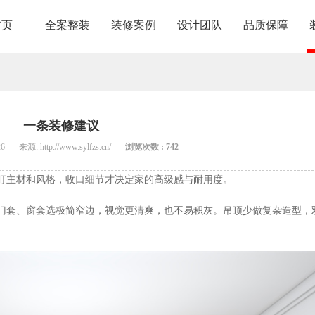
首页
全案整装
装修案例
设计团队
品质保障
一条装修建议
26
来源: http://www.sylfzs.cn/
浏览次数 : 742
盯主材和风格，收口细节才决定家的高级感与耐用度。
门套、窗套选极简窄边，视觉更清爽，也不易积灰。吊顶少做复杂造型，