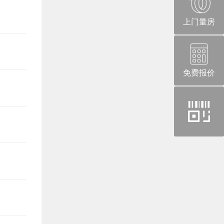
上门量房
免费报价
官
方
微
信