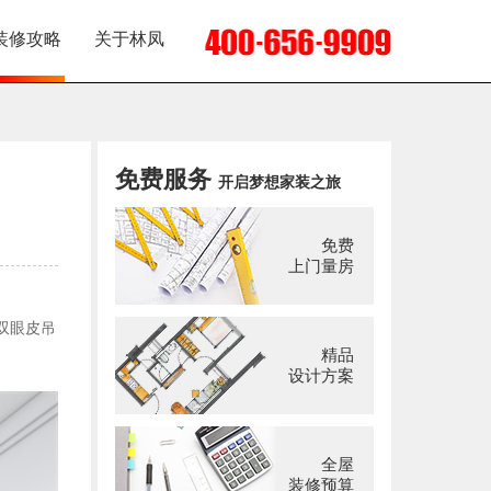
装修攻略
关于林凤
免费服务
开启梦想家装之旅
免费
上门量房
双眼皮吊
精品
设计方案
全屋
装修预算