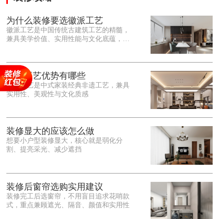
为什么装修要选徽派工艺
徽派工艺是中国传统古建筑工艺的精髓，
兼具美学价值、实用性能与文化底蕴，优
势十分突出。在外观美学上，徽派工艺讲
究简约素雅、错落有致，以白墙黛瓦、精
雕细琢的砖、木、石雕为特色，线条古朴
大气，意境悠远，自带东方中式雅致韵
徽派工艺优势有哪些
味，耐看且不易过时。<o:p></o:p> 在工
徽派工艺是中式家装经典非遗工艺，兼具
艺品质上，徽派工艺遵循古法匠心工序，
实用性、美观性与文化质感
选材严苛、做工精细，结构稳固规整，注
重榫卯拼接工艺，减少胶水钉子使用，环
保耐用，抗风化、耐腐蚀，使用
装修显大的应该怎么做
想要小户型装修显大，核心就是弱化分
割、提亮采光、减少遮挡
装修后窗帘选购实用建议
装修完工后选窗帘，不用盲目追求花哨款
式，重点兼顾遮光、隔音、颜值和实用性