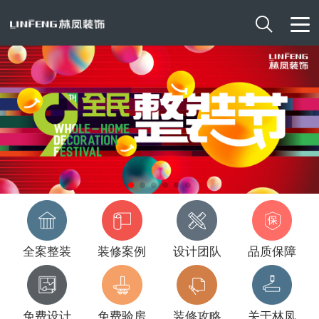

全案整装
装修案例
设计团队
品质保障
免费设计
免费验房
装修攻略
关于林凤